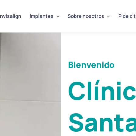
Invisalign
Implantes
Sobre nosotros
Pide ci
Bienvenido
Clíni
Santa