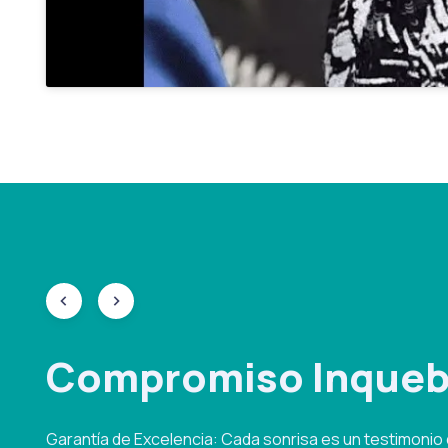
Compromiso Inquebr
Garantía de Excelencia: Cada sonrisa es un testimonio d